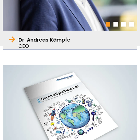
1
2
3
4
Dr. Andreas Kämpfe
CEO