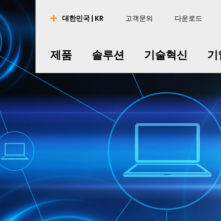
제품
솔루션
기술혁신
기
대한민국 | KR
고객문의
다운로드
nederlands
nederlands
english
english
português
português
english
english
제품
솔루션
기술혁신
기
français
français
english
english
english
english
español
español
english
english
polski
polski
english
english