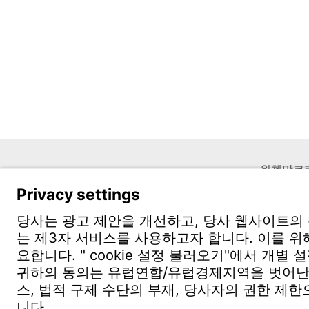
위첸만코
충남 천안
(우: 3100
고객문의
사업장 소개
문의하