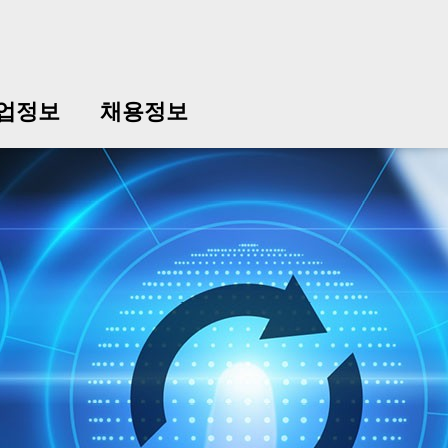
업정보
채용정보
中文
中文
english
english
čeština
čeština
english
english
de
de
업정보
채용정보
english
english
italiano
italiano
english
english
日
日
svenska
svenska
english
english
slovenčina
slovenčina
english
english
en
en