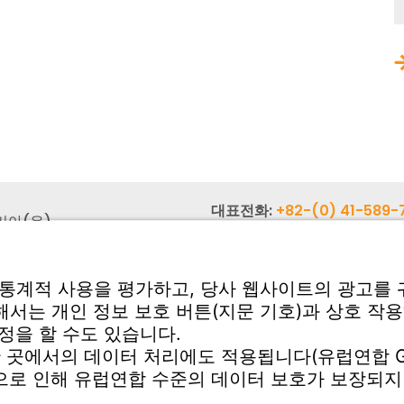
대표전화:
+82-(0) 41-589-
리아(유)
팩스:
+82-(0) 41-589-772
시 서북구 성환읍 신방로 19
대표메일:
info-
0)
rok@witzenmann.com
서비스
다운로드 센터
기