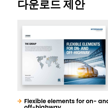
다운로드 제안
Flexible elements for on- an
off-highway