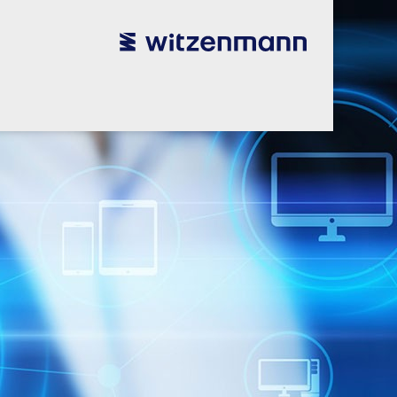
utsch
utsch
english
english
español
español
português
português
english
english
本語
本語
english
english
한국어
한국어
english
english
glish
glish