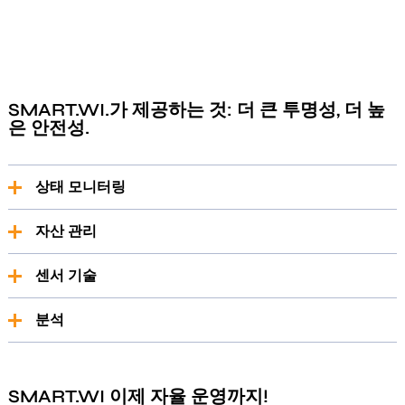
SMART.WI.가 제공하는 것: 더 큰 투명성, 더 높
은 안전성.
상태 모니터링
상태 모니터링
자산 관리
SMART.WI.는 배관이 실제 운영 중 어떻게 작동하는지 보여줍
자산 관리
니다. 이를 통해 이상 징후를 조기에 감지하고, 유지보수를 계
센서 기술
획하며, 위험한 상태 발생 시 자동으로 알림을 받을 수 있습니
설비
안전성을
추가로
높이고
장기적으로
운영
비용을
절감합
다.
센서 기술
니다
:
관련
정보를
한
곳에서
확인하고
,
구성
요소를
명확하게
분석
할당하며
,
항상
전체적인
상황을
파악하세요
.
SMART.WI.는 중요한 곳, 즉 보정기 바로에서 측정합니다. 플
분석
러그 앤 플레이 덕분에 제조업체와 관계없이 후속 장착이 가
능합니다. 디지털 명판을 통해 구성 요소가 온라인 데이터와
SMART.WI.는 현재 측정값뿐만 아니라 과거 기록도 평가합니
간편하게 연결됩니다.
SMART.WI 이제 자율 운영까지!
다. 정의된 측정 단계 이후, 시스템은 센서 기술 도입 이전에 발