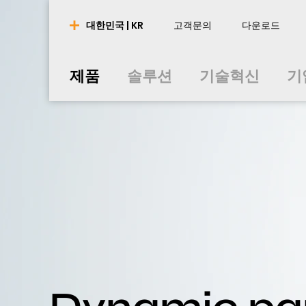
제품
솔루션
기술혁신
기
대한민국 | KR
고객문의
다운로드
nederlands
nederlands
english
english
português
português
english
english
제품
솔루션
기술혁신
기
français
français
english
english
english
english
español
español
english
english
polski
polski
english
english