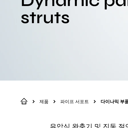
Dynamic pa
struts
제품
파이프 서포트
다이나믹 부품
유압식 완충기 및 진동 절