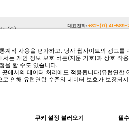
대표전화:
+82-(0) 41-589-
리아(유)
팩스:
+82-(0) 41-589-772
시 서북구 성환읍 신방로 19
대표메일:
info-
0)
rok@witzenmann.com
서비스
다운로드 센터
기
견적 문의