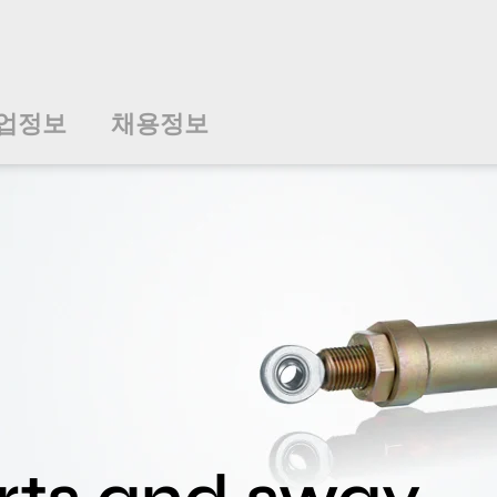
업정보
채용정보
中文
中文
english
english
čeština
čeština
english
english
de
de
업정보
채용정보
english
english
italiano
italiano
english
english
日
日
svenska
svenska
english
english
slovenčina
slovenčina
english
english
en
en