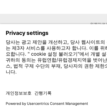
위첸만코
충남 천안
(우: 3100
고객문의
사업장 소개
문의하
© WITZENMANN All rights reserved