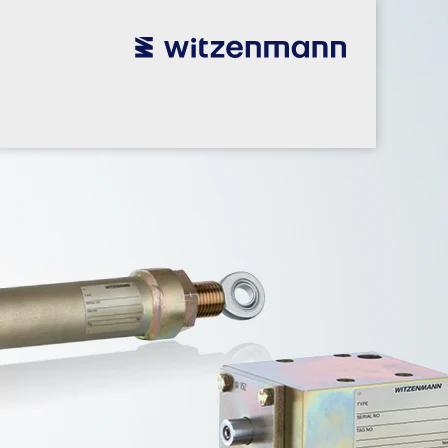
utsch
utsch
english
english
español
español
português
português
english
english
本語
本語
english
english
한국어
한국어
english
english
glish
glish